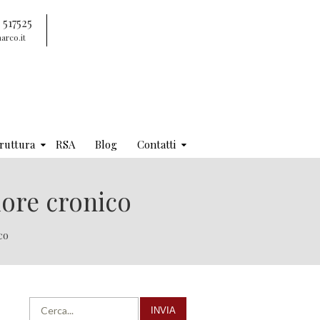
 517525
arco.it
ruttura
RSA
Blog
Contatti
olore cronico
co
INVIA