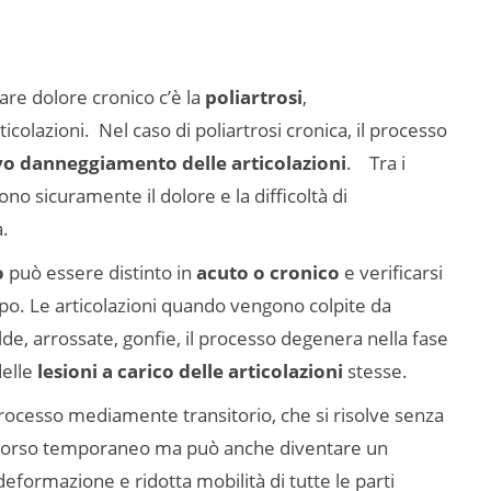
are dolore cronico c’è la
poliartrosi
,
colazioni. Nel caso di poliartrosi cronica, il processo
vo danneggiamento delle articolazioni
. Tra i
ono sicuramente il dolore e la difficoltà di
.
o
può essere distinto in
acuto o cronico
e verificarsi
orpo. Le articolazioni quando vengono colpite da
de, arrossate, gonfie, il processo degenera nella fase
delle
lesioni a carico delle articolazioni
stesse.
processo mediamente transitorio, che si risolve senza
corso temporaneo ma può anche diventare un
eformazione e ridotta mobilità di tutte le parti