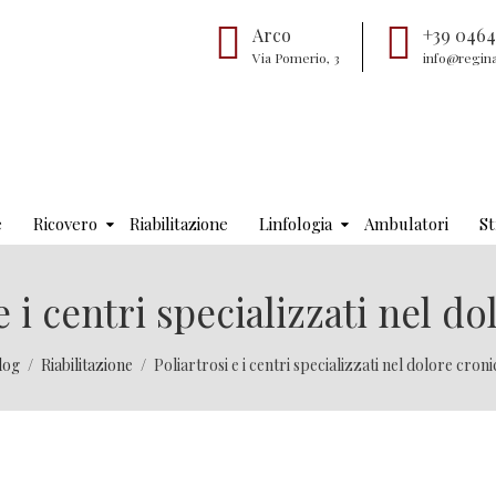
Arco
+39 0464
Via Pomerio, 3
info@regina
e
Ricovero
Riabilitazione
Linfologia
Ambulatori
St
e i centri specializzati nel d
log
Riabilitazione
Poliartrosi e i centri specializzati nel dolore croni