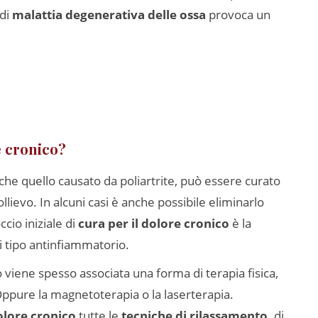
 di
malattia degenerativa delle ossa
provoca un
e cronico?
nche quello causato da poliartrite, può essere curato
ievo. In alcuni casi è anche possibile eliminarlo
io iniziale di
cura per il dolore cronico
è la
i tipo antinfiammatorio.
o viene spesso associata una forma di terapia fisica,
Oppure la magnetoterapia o la laserterapia.
olore cronico
tutte le
tecniche di rilassamento,
di