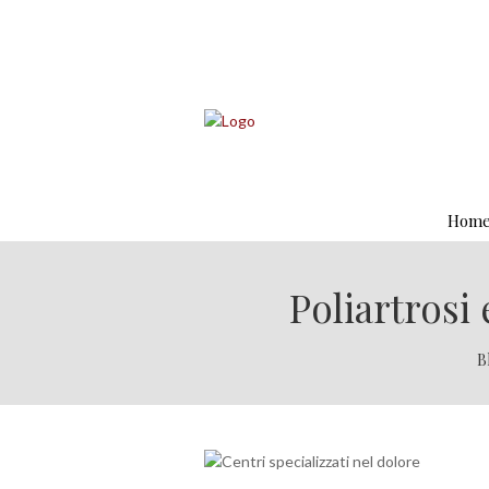
Hom
Poliartrosi 
B