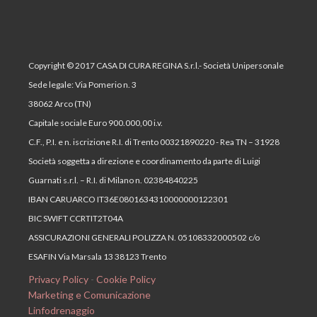
Copyright © 2017 CASA DI CURA REGINA S.r.l.- Società Unipersonale
Sede legale: Via Pomerio n. 3
38062 Arco (TN)
Capitale sociale Euro 900.000,00 i.v.
C.F., P.I. e n. iscrizione R.I. di Trento 00321890220 - Rea TN – 31928
Società soggetta a direzione e coordinamento da parte di Luigi
Guarnati s.r.l. – R.I. di Milano n. 02384840225
IBAN CARUARCO IT36E0801634310000000122301
BIC SWIFT CCRTIT2T04A
ASSICURAZIONI GENERALI POLIZZA N. 05108332000502 c/o
ESAFIN Via Marsala 13 38123 Trento
Privacy Policy
-
Cookie Policy
Marketing e Comunicazione
Linfodrenaggio