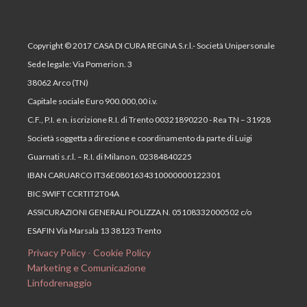
Copyright © 2017 CASA DI CURA REGINA S.r.l.- Società Unipersonale
Sede legale: Via Pomerio n. 3
38062 Arco (TN)
Capitale sociale Euro 900.000,00 i.v.
C.F., P.I. e n. iscrizione R.I. di Trento 00321890220 - Rea TN – 31928
Società soggetta a direzione e coordinamento da parte di Luigi
Guarnati s.r.l. – R.I. di Milano n. 02384840225
IBAN CARUARCO IT36E0801634310000000122301
BIC SWIFT CCRTIT2T04A
ASSICURAZIONI GENERALI POLIZZA N. 05108332000502 c/o
ESAFIN Via Marsala 13 38123 Trento
Privacy Policy
-
Cookie Policy
Marketing e Comunicazione
Linfodrenaggio