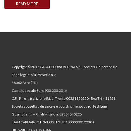
READ MORE
Copyright © 2017 CASA DI CURA REGINA S.r.l.- Società Unipersonale
Sede legale: Via Pomerio n. 3
38062 Arco (TN)
Capitale sociale Euro 900.000,00 i.v.
C.F., P.I. e n. iscrizione R.I. di Trento 00321890220 - Rea TN – 31928
Società soggetta a direzione e coordinamento da parte di Luigi
Guarnati s.r.l. – R.I. di Milano n. 02384840225
IBAN CARUARCO IT36E0801634310000000122301
BIC SWIFT CCRTIT2T04A