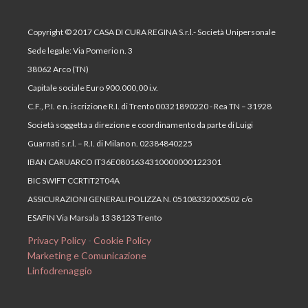
Copyright © 2017 CASA DI CURA REGINA S.r.l.- Società Unipersonale
Sede legale: Via Pomerio n. 3
38062 Arco (TN)
Capitale sociale Euro 900.000,00 i.v.
C.F., P.I. e n. iscrizione R.I. di Trento 00321890220 - Rea TN – 31928
Società soggetta a direzione e coordinamento da parte di Luigi
Guarnati s.r.l. – R.I. di Milano n. 02384840225
IBAN CARUARCO IT36E0801634310000000122301
BIC SWIFT CCRTIT2T04A
ASSICURAZIONI GENERALI POLIZZA N. 05108332000502 c/o
ESAFIN Via Marsala 13 38123 Trento
Privacy Policy
-
Cookie Policy
Marketing e Comunicazione
Linfodrenaggio