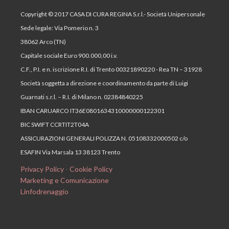
Copyright © 2017 CASA DI CURA REGINA S.r.l.- Società Unipersonale
Sede legale: Via Pomerio n. 3
38062 Arco (TN)
Capitale sociale Euro 900.000,00 i.v.
C.F., P.I. e n. iscrizione R.I. di Trento 00321890220 - Rea TN – 31928
Società soggetta a direzione e coordinamento da parte di Luigi
Guarnati s.r.l. – R.I. di Milano n. 02384840225
IBAN CARUARCO IT36E0801634310000000122301
BIC SWIFT CCRTIT2T04A
ASSICURAZIONI GENERALI POLIZZA N. 05108332000502 c/o
ESAFIN Via Marsala 13 38123 Trento
Privacy Policy
-
Cookie Policy
Marketing e Comunicazione
Linfodrenaggio