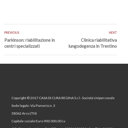
PREVIOUS
NEXT
Parkinson: riabilitazione in
Clinica riabilitativa
centri specializzati
lungodegenza in Trentino
Copyright © 2017 CASA DI CURA REGINA S.r.l.- Società Unipersonale
Sede legale: Via Pomerio n. 3
38062 Arco (TN)
Capitale sociale Euro 900.000,00 i.v.