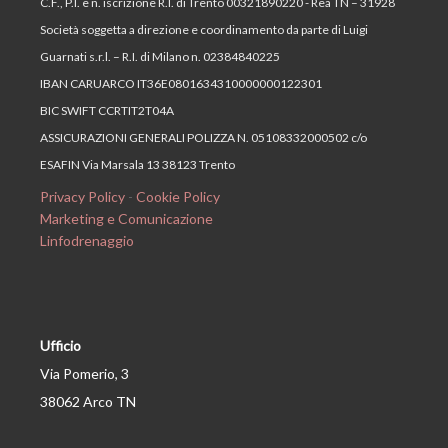
C.F., P.I. e n. iscrizione R.I. di Trento 00321890220 - Rea TN – 31928
Società soggetta a direzione e coordinamento da parte di Luigi
Guarnati s.r.l. – R.I. di Milano n. 02384840225
IBAN CARUARCO IT36E0801634310000000122301
BIC SWIFT CCRTIT2T04A
ASSICURAZIONI GENERALI POLIZZA N. 05108332000502 c/o
ESAFIN Via Marsala 13 38123 Trento
Privacy Policy
-
Cookie Policy
Marketing e Comunicazione
Linfodrenaggio
Ufficio
Via Pomerio, 3
38062 Arco TN