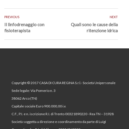
PREVIOUS
NEXT
Il linfodrenaggio con
Quali sono le cause della
fisioterapista
ritenzione idrica
Copyright © 2017 CASA DI CURA REGINA S.r.l.- Società Unipersonale
Sede legale: Via Pomerio n. 3
38062 Arco (TN)
Capitale sociale Euro 900.000,00 i.v.
C.F., P.I. e n. iscrizione R.I. di Trento 00321890220 - Rea TN – 31928
Società soggetta a direzione e coordinamento da parte di Luigi