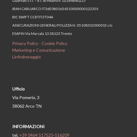
Guarnati s.r.l. – R.I. di Milano n. 02384840225
IBAN CARUARCO IT36E0801634310000000122301
BIC SWIFT CCRTIT2T04A
ASSICURAZIONI GENERALI POLIZZA N. 05108332000502 c/o
ESAFIN Via Marsala 13 38123 Trento
Privacy Policy
-
Cookie Policy
Marketing e Comunicazione
Linfodrenaggio
Ufficio
Via Pomerio, 3
38062 Arco TN
INFORMAZIONI
tel.
+39 0464 517525
-
516209