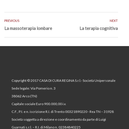
PREVIOUS
NEXT
La massoterapia lombare
La terapia cognitiva
Copyright © 2017 CASA DI CURA REGINA S.r.l.- Società Unipersonale
Sede legale: Via Pomerio n. 3
38062 Arco (TN)
Capitale sociale Euro 900.000,00 i.v.
C.F., P.I. e n. iscrizione R.I. di Trento 00321890220 - Rea TN – 31928
Società soggetta a direzione e coordinamento da parte di Luigi
Guarnati s.r.l. – R.I. di Milano n. 02384840225