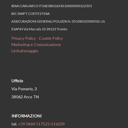
IBAN CARUARCO IT36E0801634310000000122301
BIC SWIFT CCRTIT2T04A
ASSICURAZIONI GENERALI POLIZZA N. 05108332000502 c/o
ESAFIN Via Marsala 13 38123 Trento
Privacy Policy
-
Cookie Policy
Marketing e Comunicazione
Linfodrenaggio
Ufficio
Via Pomerio, 3
38062 Arco TN
INFORMAZIONI
tel.
+39 0464 517525
-
516209