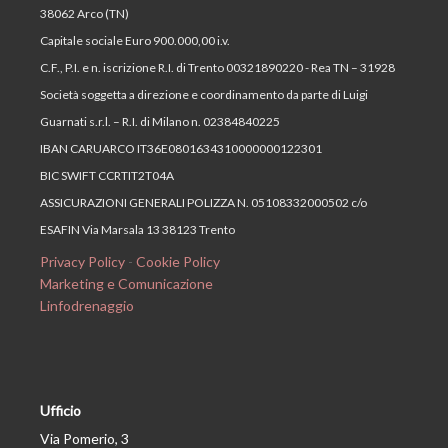
38062 Arco (TN)
Capitale sociale Euro 900.000,00 i.v.
C.F., P.I. e n. iscrizione R.I. di Trento 00321890220 - Rea TN – 31928
Società soggetta a direzione e coordinamento da parte di Luigi
Guarnati s.r.l. – R.I. di Milano n. 02384840225
IBAN CARUARCO IT36E0801634310000000122301
BIC SWIFT CCRTIT2T04A
ASSICURAZIONI GENERALI POLIZZA N. 05108332000502 c/o
ESAFIN Via Marsala 13 38123 Trento
Privacy Policy
-
Cookie Policy
Marketing e Comunicazione
Linfodrenaggio
Ufficio
Via Pomerio, 3