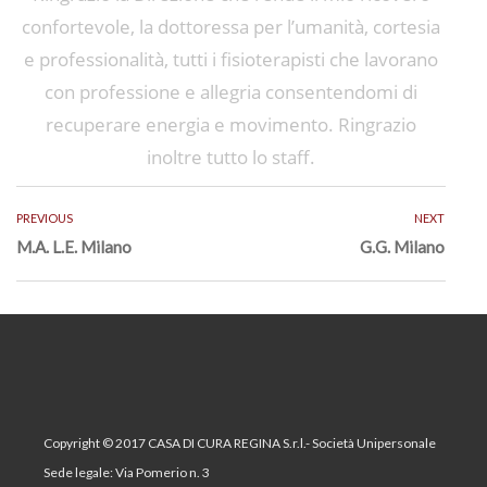
confortevole, la dottoressa per l’umanità, cortesia
e professionalità, tutti i fisioterapisti che lavorano
con professione e allegria consentendomi di
recuperare energia e movimento. Ringrazio
inoltre tutto lo staff.
PREVIOUS
NEXT
M.A. L.E. Milano
G.G. Milano
Copyright © 2017 CASA DI CURA REGINA S.r.l.- Società Unipersonale
Sede legale: Via Pomerio n. 3