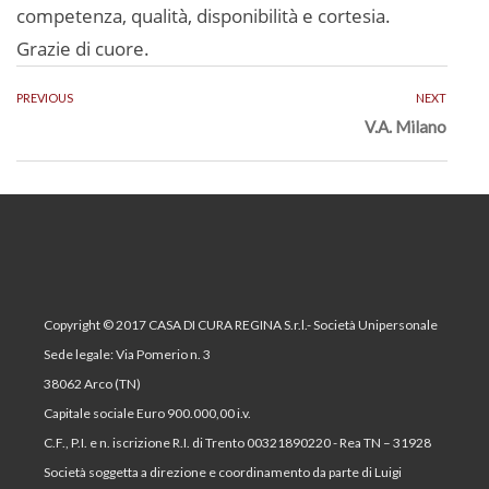
competenza, qualità, disponibilità e cortesia.
Grazie di cuore.
PREVIOUS
NEXT
V.A. Milano
Copyright © 2017 CASA DI CURA REGINA S.r.l.- Società Unipersonale
Sede legale: Via Pomerio n. 3
38062 Arco (TN)
Capitale sociale Euro 900.000,00 i.v.
C.F., P.I. e n. iscrizione R.I. di Trento 00321890220 - Rea TN – 31928
Società soggetta a direzione e coordinamento da parte di Luigi