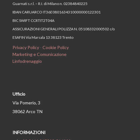
Guarnati s.r.l. – R.I. di Milano n. 02384840225
IBAN CARUARCO IT36E0801634310000000122301
BIC SWIFT CCRTIT2T04A
ASSICURAZIONI GENERALI POLIZZA N. 05108332000502 c/o
ESAFIN Via Marsala 13 38123 Trento
Privacy Policy
-
Cookie Policy
Marketing e Comunicazione
Linfodrenaggio
Ufficio
Via Pomerio, 3
38062 Arco TN
INFORMAZIONI