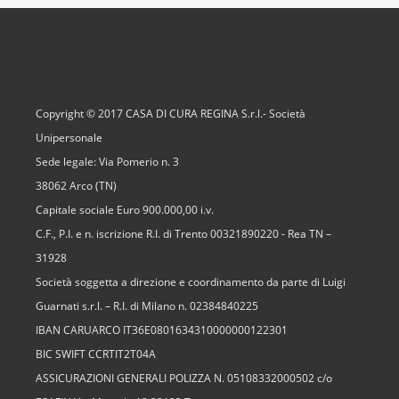
Copyright © 2017 CASA DI CURA REGINA S.r.l.- Società
Unipersonale
Sede legale: Via Pomerio n. 3
38062 Arco (TN)
Capitale sociale Euro 900.000,00 i.v.
C.F., P.I. e n. iscrizione R.I. di Trento 00321890220 - Rea TN –
31928
Società soggetta a direzione e coordinamento da parte di Luigi
Guarnati s.r.l. – R.I. di Milano n. 02384840225
IBAN CARUARCO IT36E0801634310000000122301
BIC SWIFT CCRTIT2T04A
ASSICURAZIONI GENERALI POLIZZA N. 05108332000502 c/o